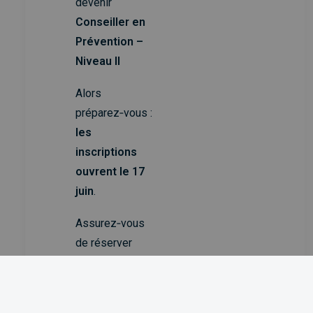
devenir
Conseiller en
Prévention –
Niveau II
Alors
préparez‑vous :
les
inscriptions
ouvrent le 17
juin
.
Assurez‑vous
de réserver
votre place
pour cette
formation.