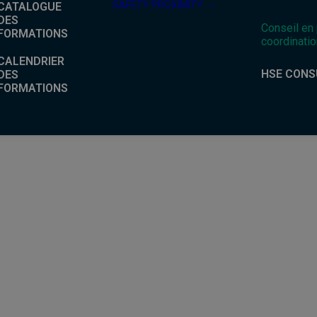
SAFETY PROXIMITY
CATALOGUE
DES
Conseil en
FORMATIONS
coordinatio
CALENDRIER
HSE CONS
DES
FORMATIONS