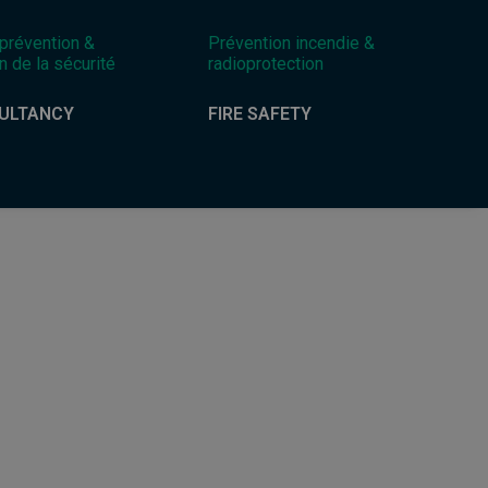
 prévention &
Prévention incendie &
n de la sécurité
radioprotection
ULTANCY
FIRE SAFETY