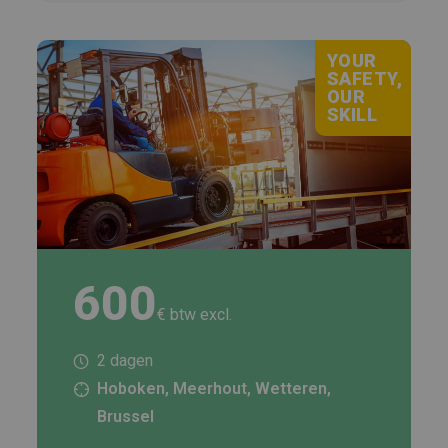
YOUR
SAFETY,
OUR
SKILL
600
€ btw excl.
2 dagen
Hoboken, Meerhout, Wetteren,
Brussel