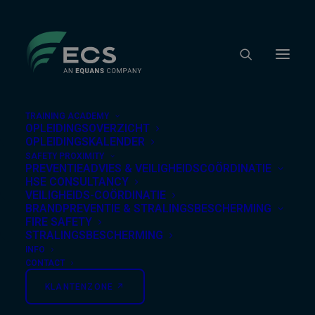
TRAINING ACADEMY
OPLEIDINGSOVERZICHT
OPLEIDINGSKALENDER
Home
/
Training Academy
/
Opleidingsoverzicht
/
Machines
/ Werken met een Vorkheftruck Gevorderd
SAFETY PROXIMITY
PREVENTIEADVIES & VEILIGHEIDSCOÖRDINATIE
IS-001
HSE CONSULTANCY
Machines
VEILIGHEIDS-COÖRDINATIE
BRANDPREVENTIE & STRALINGSBESCHERMING
FIRE SAFETY
Werken met een
STRALINGSBESCHERMING
INFO
Vorkheftruck
CONTACT
KLANTENZONE ↗︎
Gevorderd IS-001