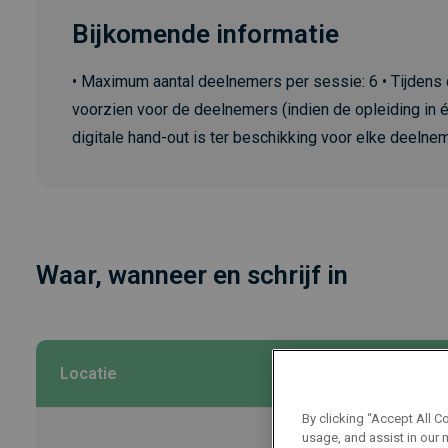
Bijkomende informatie
• Maximum aantal deelnemers per sessie: 6 • Tijdens
voorzien voor de deelnemers (indien de opleiding in é
digitale hand-out is ter beschikking voor elke deelne
Waar, wanneer en schrijf in
Locatie
Datum
By clicking “Accept All C
usage, and assist in our 