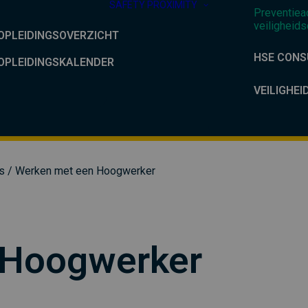
SAFETY PROXIMITY
Preventiea
veiligheids
OPLEIDINGSOVERZICHT
HSE CONS
OPLEIDINGSKALENDER
VEILIGHEI
s
/ Werken met een Hoogwerker
 Hoogwerker