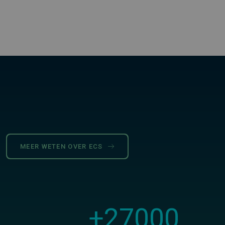
MEER WETEN OVER ECS
+
27000