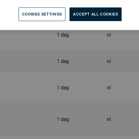
1 dag
nl
COOKIES SETTINGS
ACCEPT ALL COOKIES
1 dag
nl
1 dag
nl
1 dag
nl
1 dag
nl