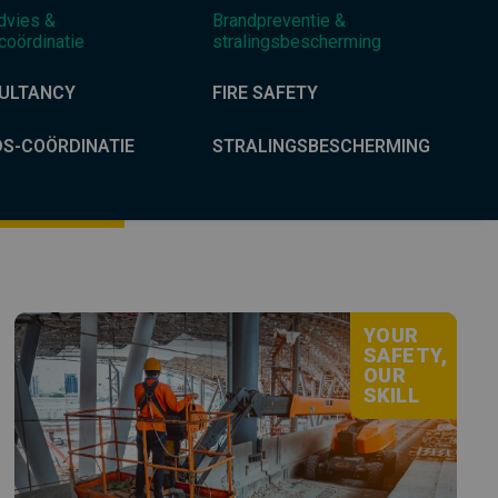
dvies &
Brandpreventie &
coördinatie
stralingsbescherming
ULTANCY
FIRE SAFETY
DS-COÖRDINATIE
STRALINGSBESCHERMING
YOUR
SAFETY,
OUR
SKILL