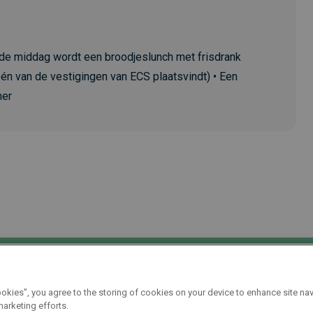
 de middag wordt een broodjeslunch met frisdrank
én van de vestigingen van ECS plaatsvindt) • Een
mer
Duur
Taal
ookies”, you agree to the storing of cookies on your device to enhance site nav
marketing efforts.