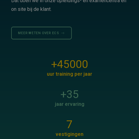
Dat doen we in onze opleidings- en examencentra en
on site bij de klant.
MEER WETEN OVER ECS
+
45000
uur training per jaar
+
35
jaar ervaring
7
vestigingen