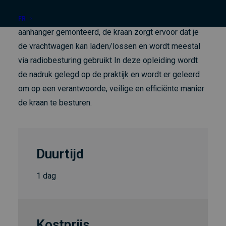
Een autolaadkraan staat op een vrachtwagen of
FR
aanhanger gemonteerd, de kraan zorgt ervoor dat je
de vrachtwagen kan laden/lossen en wordt meestal
via radiobesturing gebruikt In deze opleiding wordt
de nadruk gelegd op de praktijk en wordt er geleerd
om op een verantwoorde, veilige en efficiënte manier
de kraan te besturen.
Duurtijd
1 dag
Kostprijs