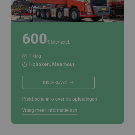
600
€ btw excl.
1 dag
Hoboken, Meerhout
INSCHRIJVEN
Praktische info over de opleidingen
Vraag meer informatie aan