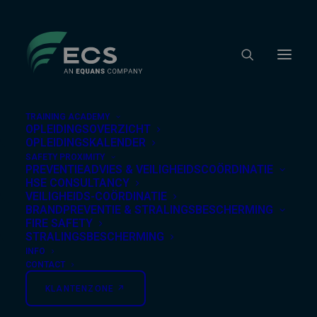
TRAINING ACADEMY
OPLEIDINGSOVERZICHT
OPLEIDINGSKALENDER
Home
/
Training Academy
/
Opleidingsoverzicht
/
Bouwplaats & Grondverzetmachines
/ Werken met
SAFETY PROXIMITY
PREVENTIEADVIES & VEILIGHEIDSCOÖRDINATIE
een Autolaadkraan AV-015
HSE CONSULTANCY
Bouwplaats &
VEILIGHEIDS-COÖRDINATIE
Grondverzetmachines
BRANDPREVENTIE & STRALINGSBESCHERMING
FIRE SAFETY
STRALINGSBESCHERMING
INFO
Werken met een
CONTACT
Autolaadkraan AV-015
KLANTENZONE ↗︎