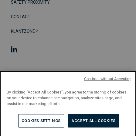
SAFETY PROXIMITY
CONTACT
KLANTZONE↗︎
Gebruiksvoorwaarden
Continue without Accepting
Algemene voorwaarden
By clicking “Accept All Cookies”, you agree to the storing of cookies
on your device to enhance site navigation, analyze site usage, and
assist in our marketing efforts.
Privacybeleid
Cookiebeleid
COOKIES SETTINGS
ACCEPT ALL COOKIES