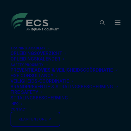
TRAINING ACADEMY
OPLEIDINGSOVERZICHT
OPLEIDINGSKALENDER
Home
/
Training Academy
/
Opleidingsoverzicht
/
Eerste Hulp
/ Hulpverlener – basis
SAFETY PROXIMITY
PREVENTIEADVIES & VEILIGHEIDSCOÖRDINATIE
Eerste Hulp
HSE CONSULTANCY
VEILIGHEIDS-COÖRDINATIE
BRANDPREVENTIE & STRALINGSBESCHERMING
Hulpverlener – basis
FIRE SAFETY
STRALINGSBESCHERMING
INFO
CONTACT
Leer in onze praktijkgerichte opleiding hoe je snel en
KLANTENZONE ↗︎
veilig levensreddende eerste hulp verleent volgens