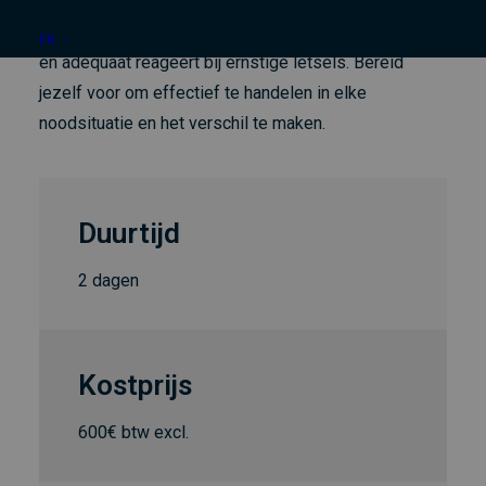
de nieuwste richtlijnen. Je krijgt inzicht in hoe je de
situatie correct analyseert, vitale functies ondersteunt
FR
en adequaat reageert bij ernstige letsels. Bereid
jezelf voor om effectief te handelen in elke
noodsituatie en het verschil te maken.
Duurtijd
2 dagen
Kostprijs
600€ btw excl.