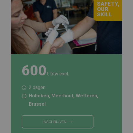
SAFETY,
OUR
SKILL
600
€ btw excl.
2 dagen
Hoboken, Meerhout, Wetteren,
Brussel
INSCHRIJVEN