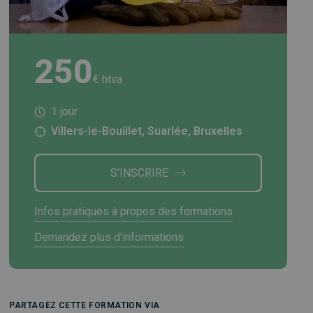
250
€ htva
1 jour
Villers-le-Bouillet, Suarlée, Bruxelles
S'INSCRIRE
Infos pratiques à propos des formations
Demandez plus d'informations
PARTAGEZ CETTE FORMATION VIA