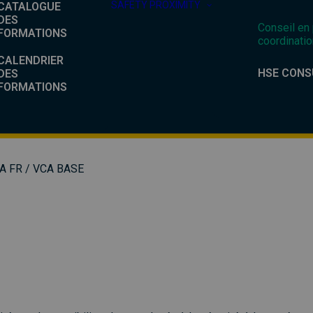
SAFETY PROXIMITY
CATALOGUE
DES
Conseil en
FORMATIONS
coordinatio
CALENDRIER
HSE CONS
DES
FORMATIONS
A FR
/ VCA BASE
6