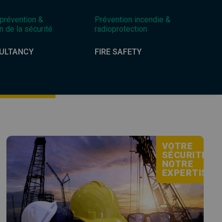
 prévention &
Prévention incendie &
n de la sécurité
radioprotection
ULTANCY
FIRE SAFETY
VOTRE
SÉCURITÉ,
NOTRE
EXPERTISE