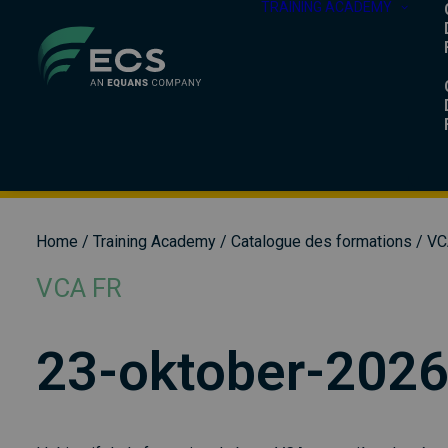
TRAINING ACADEMY
Home
/
Training Academy
/
Catalogue des formations
/
VC
VCA FR
23-oktober-202