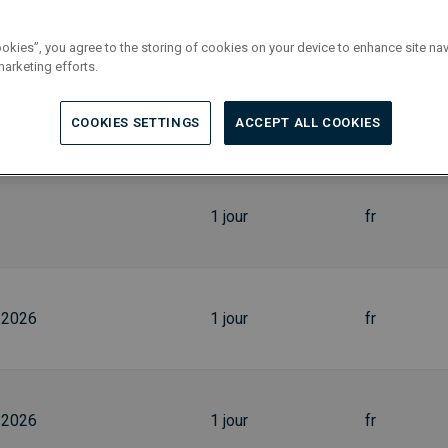
Durée
Langue
ookies”, you agree to the storing of cookies on your device to enhance site nav
marketing efforts.
1 jour
fr
COOKIES SETTINGS
ACCEPT ALL COOKIES
1 jour
fr
-2026
1 jour
fr
-2026
1 jour
fr