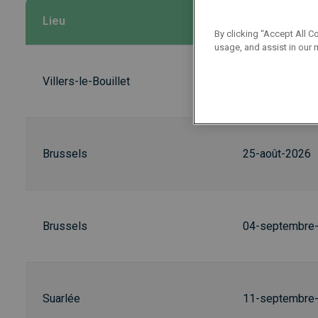
Lieu
Date
By clicking “Accept All C
usage, and assist in our 
Villers-le-Bouillet
24-août-2026
Brussels
25-août-2026
Brussels
04-septembre
Suarlée
11-septembre