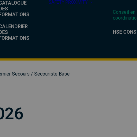
SAFETY PROXIMITY
CATALOGUE
DES
Conseil en
FORMATIONS
coordinatio
CALENDRIER
HSE CONS
DES
FORMATIONS
emier Secours
/ Secouriste Base
026