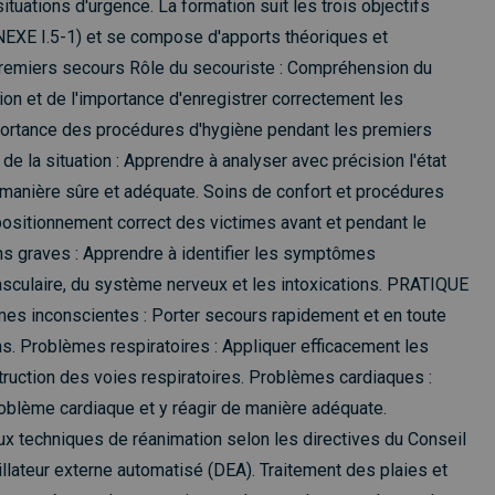
tuations d'urgence. La formation suit les trois objectifs
NNEXE I.5-1) et se compose d'apports théoriques et
premiers secours Rôle du secouriste : Compréhension du
tion et de l'importance d'enregistrer correctement les
mportance des procédures d'hygiène pendant les premiers
de la situation : Apprendre à analyser avec précision l'état
de manière sûre et adéquate. Soins de confort et procédures
ositionnement correct des victimes avant et pendant le
ns graves : Apprendre à identifier les symptômes
sculaire, du système nerveux et les intoxications. PRATIQUE
es inconscientes : Porter secours rapidement et en toute
s. Problèmes respiratoires : Appliquer efficacement les
truction des voies respiratoires. Problèmes cardiaques :
roblème cardiaque et y réagir de manière adéquate.
ux techniques de réanimation selon les directives du Conseil
illateur externe automatisé (DEA). Traitement des plaies et