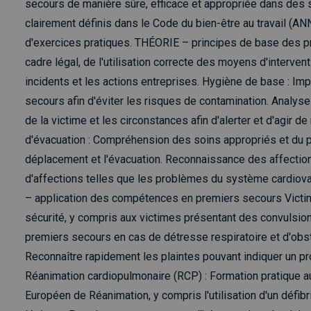
secours de manière sûre, efficace et appropriée dans des si
clairement définis dans le Code du bien-être au travail (A
d'exercices pratiques. THÉORIE – principes de base des 
cadre légal, de l'utilisation correcte des moyens d'interven
incidents et les actions entreprises. Hygiène de base : I
secours afin d'éviter les risques de contamination. Analyse 
de la victime et les circonstances afin d'alerter et d'agir 
d'évacuation : Compréhension des soins appropriés et du p
déplacement et l'évacuation. Reconnaissance des affectio
d'affections telles que les problèmes du système cardiova
– application des compétences en premiers secours Victim
sécurité, y compris aux victimes présentant des convulsion
premiers secours en cas de détresse respiratoire et d'obs
Reconnaître rapidement les plaintes pouvant indiquer un p
Réanimation cardiopulmonaire (RCP) : Formation pratique a
Européen de Réanimation, y compris l'utilisation d'un défibr