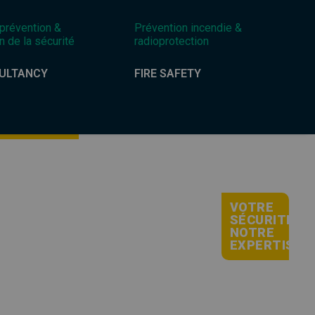
 prévention &
Prévention incendie &
n de la sécurité
radioprotection
ULTANCY
FIRE SAFETY
VOTRE
SÉCURITÉ,
NOTRE
EXPERTISE