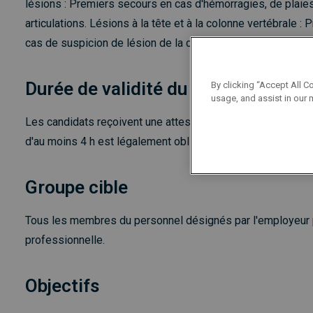
lésions : Premiers secours en cas d'hémorragies, de plai
articulations. Lésions à la tête et à la colonne vertébrale 
cas de suspicion de lésion de la colonne vertébrale…
Durée de validité du certificat
By clicking “Accept All C
usage, and assist in our 
Les candidats reçoivent une attestation officielle de la fo
d'au moins 4 h est légalement obligatoire.
Groupe cible
Tous les membres du personnel désignés par l'employeur po
professionnelle.
Objectifs