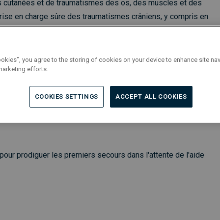
es cutanées et de traumatismes des os, des muscles et des
: Prise en charge sûre des traumatismes crâniens, y compris en
ookies”, you agree to the storing of cookies on your device to enhance site nav
marketing efforts.
rmation Secouriste de base. Une formation continue annuelle
COOKIES SETTINGS
ACCEPT ALL COOKIES
ur prodiguer les premiers secours dans l'attente de l'aide