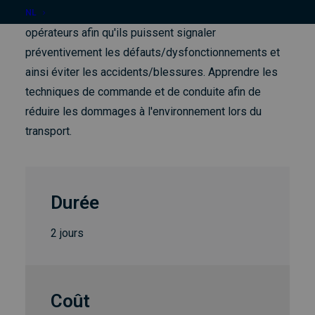
élévatrice de manière efficace et sûre. Former les
NL
opérateurs afin qu'ils puissent signaler
préventivement les défauts/dysfonctionnements et
ainsi éviter les accidents/blessures. Apprendre les
techniques de commande et de conduite afin de
réduire les dommages à l'environnement lors du
transport.
Durée
2 jours
Coût