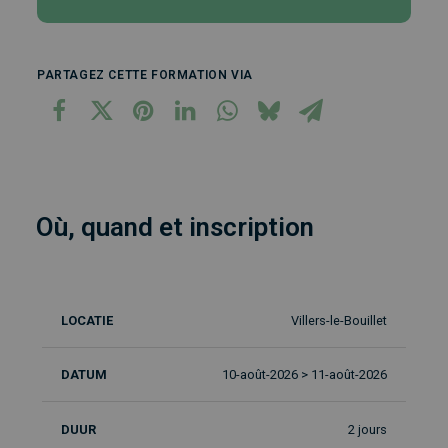
PARTAGEZ CETTE FORMATION VIA
Où, quand et inscription
Villers-le-Bouillet
Lieu
Date
Durée
Langue
In
10-août-2026 > 11-août-2026
2 jours