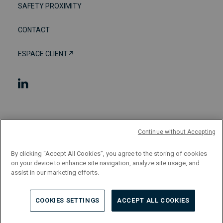
SAFETY PROXIMITY
CONTACT
ESPACE CLIENT↗︎
Conditions d'utilisation
Continue without Accepting
Conditions générales
By clicking “Accept All Cookies”, you agree to the storing of cookies
on your device to enhance site navigation, analyze site usage, and
assist in our marketing efforts.
Politique de confidentialité
Politique des cookies
COOKIES SETTINGS
ACCEPT ALL COOKIES