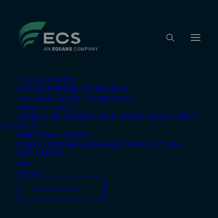
TRAINING ACADEMY
CATALOGUE DES FORMATIONS
CALENDRIER DES FORMATIONS
Home
/
Training Academy
/
Catalogue des formations
/
Engins
/ Travailler avec un Elévateur Automoteur IS-
SAFETY PROXIMITY
CONSEIL EN PRÉVENTION & COORDINATION DE LA
005 – 2 jours
SÉCURITÉ
Engins
HSE CONSULTANCY
PRÉVENTION INCENDIE & RADIOPROTECTION
FIRE SAFETY
10-augustus-2026
INFO
CONTACT
PORTAIL CLIENT ↗︎
Acquérir les connaissances et compétences
nécessaires pour apprendre à utiliser une nacelle