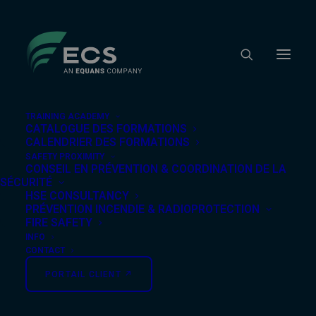
TRAINING ACADEMY
CATALOGUE DES FORMATIONS
CALENDRIER DES FORMATIONS
SAFETY PROXIMITY
Rien Trouvé
CONSEIL EN PRÉVENTION & COORDINATION DE LA
SÉCURITÉ
HSE CONSULTANCY
PRÉVENTION INCENDIE & RADIOPROTECTION
Il semble que nous ne pouvons pas trouver ce que
FIRE SAFETY
vous cherchez. Peut-être qu'une recherche peut vous
INFO
aider.
CONTACT
PORTAIL CLIENT ↗︎