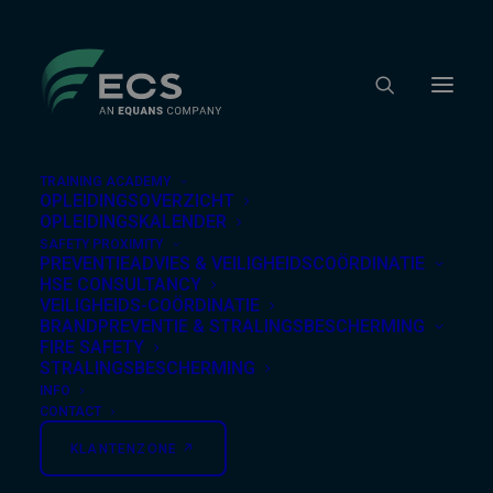
TRAINING ACADEMY
OPLEIDINGSOVERZICHT
OPLEIDINGSKALENDER
Home
/
Training Academy
/
Opleidingsoverzicht
/
Eerste Hulp
/ Hulpverlener – basis
SAFETY PROXIMITY
PREVENTIEADVIES & VEILIGHEIDSCOÖRDINATIE
Eerste Hulp
HSE CONSULTANCY
VEILIGHEIDS-COÖRDINATIE
BRANDPREVENTIE & STRALINGSBESCHERMING
Eerste Hulp
FIRE SAFETY
STRALINGSBESCHERMING
INFO
CONTACT
Leer in onze praktijkgerichte opleiding hoe je snel en
KLANTENZONE ↗︎
veilig levensreddende eerste hulp verleent volgens