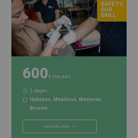
SAFETY,
OUR
SKILL
600
€ btw excl.
2 dagen
Hoboken, Meerhout, Wetteren,
Brussel
INSCHRIJVEN