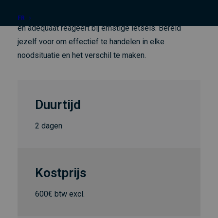
de nieuwste richtlijnen. Je krijgt inzicht in hoe je de
situatie correct analyseert, vitale functies ondersteunt
FR
en adequaat reageert bij ernstige letsels. Bereid
jezelf voor om effectief te handelen in elke
noodsituatie en het verschil te maken.
Duurtijd
2 dagen
Kostprijs
600€ btw excl.